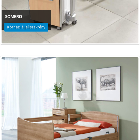
SOMERO
Kórházi éjjeliszekrény