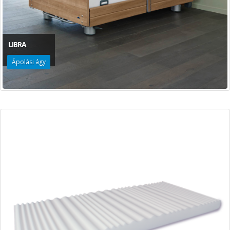
LIBRA
Ápolási ágy