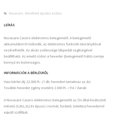
Novacare
,
Bérelhető ápolási eszköz
LEÍRÁS
Novacare Cacero elektromos betegemelő. A betegemelő
akkumulátorról működik, az elektromos funkciók távirányítóval
vezérelhetők. Az alváz szélessége lábpedál segítségével
beállítható. Az emelő rúdon a heveder (betegemelő háló) cseréje
könnyű és biztonságos.
INFORMÁCIÓK A BÉRLÉSRŐL
Havi bérlet díj: 22.000 Ft.- (1 db. hevedert tartalmaz az ár)
További heveder (igény esetén): 2.000 Ft.- / hó / darab
A Novacare Cacero elektromos betegemelőt az Ön által kiválsztott
méretű (S,M,L,XL) és típusú ( normál, fürdető, toilettes) hevederrel
együtt szállítjuk.