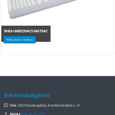
RHEA HABSZIVACS MATRAC
Habszivacs matrac
Elérhetőségeink
Cím:
2023 Dunabogdány, Erzsébet királyné u. 31.
Bérlés:
+36 30 145 0111