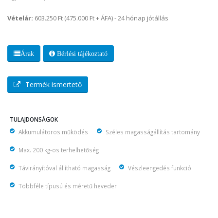
Vételár:
603.250 Ft (475.000 Ft + ÁFA) - 24 hónap jótállás
Árak
Bérlési tájékoztató
Termék ismertető
TULAJDONSÁGOK
Akkumulátoros működés
Széles magasságállítás tartomány
Max. 200 kg-os terhelhetőség
Távirányítóval állítható magasság
Vészleengedés funkció
Többféle típusú és méretű heveder